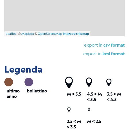
Leaflet
| ©
Mapbox
©
OpenStreetMap
Improve this map
export in
csv format
export in
kml format
Legenda
ultimo
bollettino
M
> 5.5
4.5 <
M
3.5 <
M
anno
< 5.5
< 4.5
2.5 <
M
M < 2.5
< 3.5