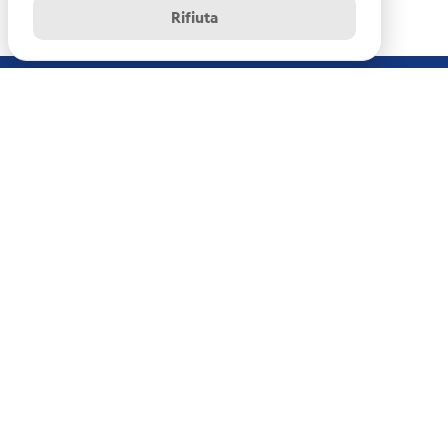
Rifiuta
Istituto Nazionale di Oceanografia e di Geofisica
Sperimentale - OGS
Centro di Ricerche Sismologiche
Via Treviso, 55 - 33100 Udine (UD)
info-rts@ogs.it
News archive
Disclaimer
Copyright
Crediti
Privacy/Cookie Policy