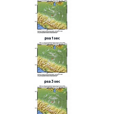
Tensore
Momento
Background
scientifico
Bibliografia
psa 1 sec
Links
relativi
Nestore
Contatti
psa 3 sec