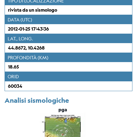
TIPO DI LOCALIZZAZIONE
Stazione
Everest
rivista da un sismologo
EvK2-
DATA (UTC)
CNR
(EVN)
2012-01-25 17:43:36
LAT., LONG.
Rete
44.8672, 10.4268
sismometrica
PROFONDITÀ (KM)
Mappa
18.65
ORID
Webcam
60034
Per
sismologi
Analisi sismologiche
pga
Bollettino
rivisto
del
CRS