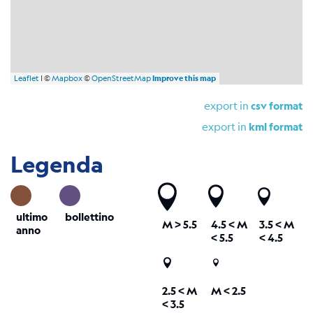
Leaflet
| ©
Mapbox
©
OpenStreetMap
Improve this map
export in
csv format
export in
kml format
Legenda
ultimo
bollettino
M
> 5.5
4.5 <
M
3.5 <
M
anno
< 5.5
< 4.5
2.5 <
M
M < 2.5
< 3.5