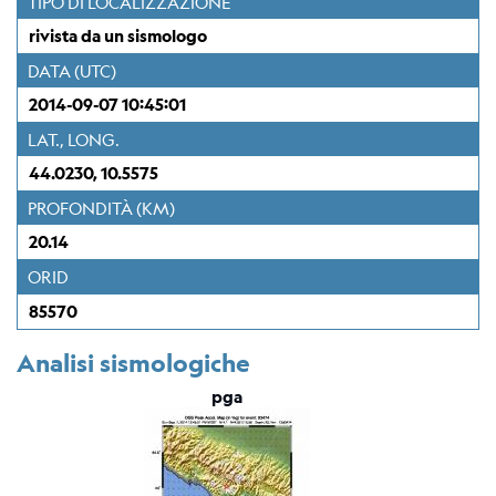
TIPO DI LOCALIZZAZIONE
Stazione
Everest
rivista da un sismologo
EvK2-
DATA (UTC)
CNR
(EVN)
2014-09-07 10:45:01
LAT., LONG.
Rete
44.0230, 10.5575
sismometrica
PROFONDITÀ (KM)
Mappa
20.14
ORID
Webcam
85570
Per
sismologi
Analisi sismologiche
pga
Bollettino
rivisto
del
CRS