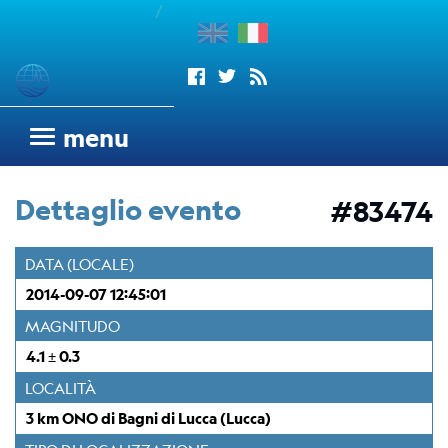
/
enu
Sismogrammi
menu
Rete
sismometrica
Dettaglio evento
#83474
OGS
Rete
DATA (LOCALE)
Sismometrica
2014-09-07 12:45:01
Italo-
Argentina
MAGNITUDO
dell'OGS
4.1 ± 0.3
Wood
LOCALITÀ
Anderson
3 km ONO di Bagni di Lucca (Lucca)
Trieste