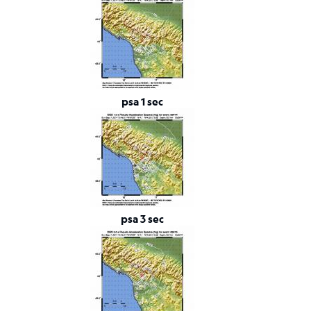
Tensore
Momento
Background
scientifico
Bibliografia
psa 1 sec
Links
relativi
Nestore
Contatti
psa 3 sec