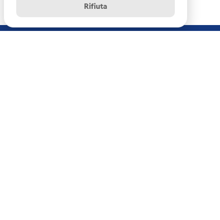
Rifiuta
Istituto Nazionale di Oceanografia e di Geofisica
Sperimentale - OGS
Centro di Ricerche Sismologiche
Via Treviso, 55 - 33100 Udine (UD)
info-rts@ogs.it
News archive
Disclaimer
Copyright
Crediti
Privacy/Cookie Policy