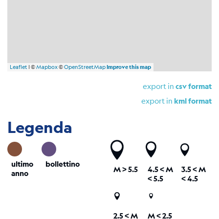
Leaflet
| ©
Mapbox
©
OpenStreetMap
Improve this map
export in
csv format
export in
kml format
Legenda
ultimo
bollettino
M
> 5.5
4.5 <
M
3.5 <
M
anno
< 5.5
< 4.5
2.5 <
M
M < 2.5