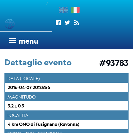
/
enu
Sismogrammi
menu
Rete
sismometrica
Dettaglio evento
#93783
OGS
Rete
DATA (LOCALE)
Sismometrica
2016-04-07 20:25:56
Italo-
Argentina
MAGNITUDO
dell'OGS
3.2 ± 0.3
Wood
LOCALITÀ
Anderson
4 km ONO di Fusignano (Ravenna)
Trieste