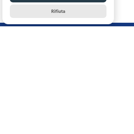
Rifiuta
Istituto Nazionale di Oceanografia e di Geofisica
Sperimentale - OGS
Centro di Ricerche Sismologiche
Via Treviso, 55 - 33100 Udine (UD)
info-rts@ogs.it
News archive
Disclaimer
Copyright
Crediti