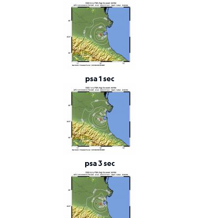
Tensore
Momento
Background
scientifico
Bibliografia
psa 1 sec
Links
relativi
Nestore
Contatti
psa 3 sec