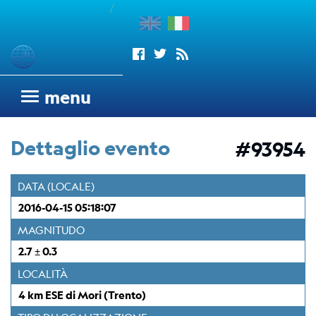
/
enu
Sismogrammi
menu
Rete
sismometrica
Dettaglio evento
#93954
OGS
Rete
DATA (LOCALE)
Sismometrica
2016-04-15 05:18:07
Italo-
Argentina
MAGNITUDO
dell'OGS
2.7 ± 0.3
Wood
LOCALITÀ
Anderson
4 km ESE di Mori (Trento)
Trieste