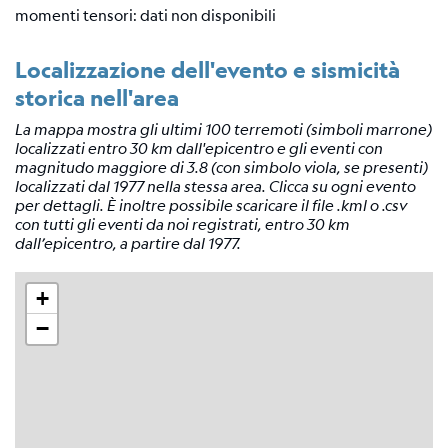
Tensore
momenti tensori: dati non disponibili
Momento
Localizzazione dell'evento e sismicità
Background
scientifico
storica nell'area
Bibliografia
La mappa mostra gli ultimi 100 terremoti (simboli marrone)
localizzati entro 30 km dall'epicentro e gli eventi con
Links
magnitudo maggiore di 3.8 (con simbolo viola, se presenti)
relativi
localizzati dal 1977 nella stessa area. Clicca su ogni evento
per dettagli. È inoltre possibile scaricare il file .kml o .csv
Nestore
con tutti gli eventi da noi registrati, entro 30 km
dall’epicentro, a partire dal 1977.
Contatti
+
−