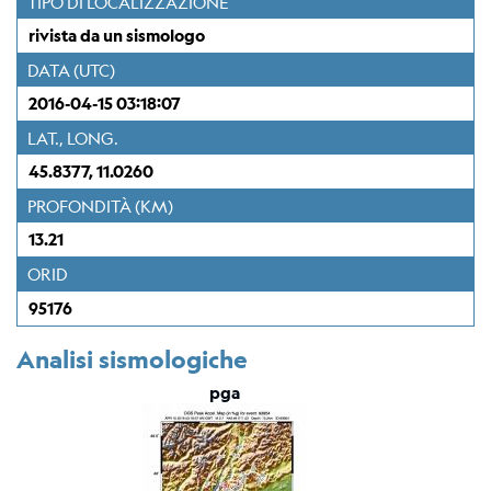
TIPO DI LOCALIZZAZIONE
Stazione
Everest
rivista da un sismologo
EvK2-
DATA (UTC)
CNR
(EVN)
2016-04-15 03:18:07
LAT., LONG.
Rete
45.8377, 11.0260
sismometrica
PROFONDITÀ (KM)
Mappa
13.21
ORID
Webcam
95176
Per
sismologi
Analisi sismologiche
pga
Bollettino
rivisto
del
CRS