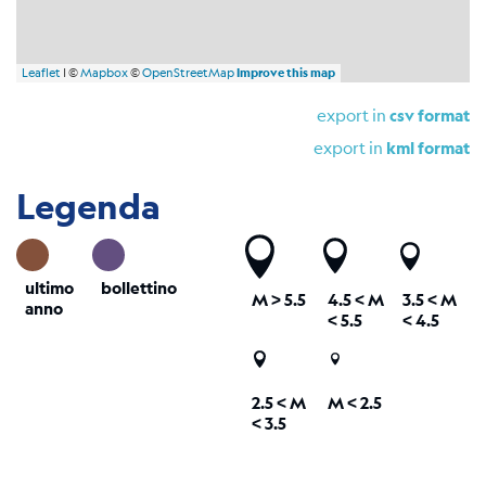
Leaflet
| ©
Mapbox
©
OpenStreetMap
Improve this map
export in
csv format
export in
kml format
Legenda
ultimo
bollettino
M
> 5.5
4.5 <
M
3.5 <
M
anno
< 5.5
< 4.5
2.5 <
M
M < 2.5
< 3.5