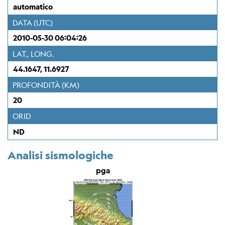
Stazione
automatico
Everest
DATA (UTC)
EvK2-
CNR
2010-05-30 06:04:26
(EVN)
LAT., LONG.
44.1647, 11.6927
Rete
sismometrica
PROFONDITÀ (KM)
20
Mappa
ORID
Webcam
ND
Per
Analisi sismologiche
sismologi
pga
Bollettino
rivisto
del
CRS