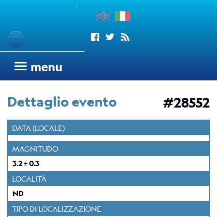
/
enu
Sismogrammi
menu
Rete
sismometrica
Dettaglio evento
#28552
OGS
Rete
DATA (LOCALE)
Sismometrica
Italo-
MAGNITUDO
Argentina
3.2 ± 0.3
dell'OGS
LOCALITÀ
Wood
ND
Anderson
Trieste
TIPO DI LOCALIZZAZIONE