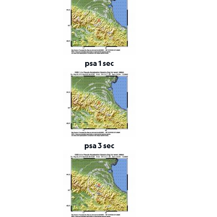
Tensore
Momento
Background
scientifico
Bibliografia
psa 1 sec
Links
relativi
Nestore
Contatti
psa 3 sec