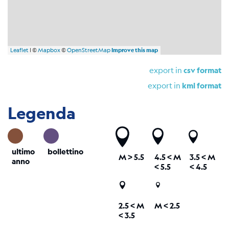
Leaflet
| ©
Mapbox
©
OpenStreetMap
Improve this map
export in
csv format
export in
kml format
Legenda
ultimo
bollettino
M
> 5.5
4.5 <
M
3.5 <
M
anno
< 5.5
< 4.5
2.5 <
M
M < 2.5
< 3.5