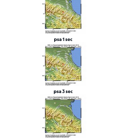
Tensore
Momento
Background
scientifico
Bibliografia
psa 1 sec
Links
relativi
Nestore
Contatti
psa 3 sec