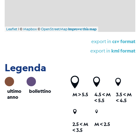
Leaflet
| ©
Mapbox
©
OpenStreetMap
Improve this map
export in
csv format
export in
kml format
Legenda
ultimo
bollettino
M
> 5.5
4.5 <
M
3.5 <
M
anno
< 5.5
< 4.5
2.5 <
M
M < 2.5
< 3.5