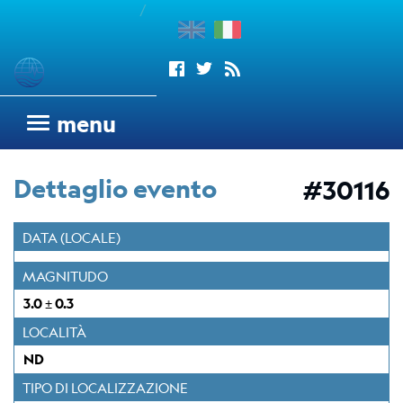
/
enu
Sismogrammi
menu
Rete
sismometrica
Dettaglio evento
#30116
OGS
Rete
DATA (LOCALE)
Sismometrica
Italo-
MAGNITUDO
Argentina
3.0 ± 0.3
dell'OGS
LOCALITÀ
Wood
ND
Anderson
Trieste
TIPO DI LOCALIZZAZIONE