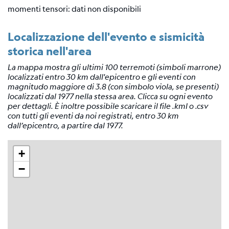
Tensore
momenti tensori: dati non disponibili
Momento
Localizzazione dell'evento e sismicità
Background
scientifico
storica nell'area
Bibliografia
La mappa mostra gli ultimi 100 terremoti (simboli marrone)
localizzati entro 30 km dall'epicentro e gli eventi con
Links
magnitudo maggiore di 3.8 (con simbolo viola, se presenti)
relativi
localizzati dal 1977 nella stessa area. Clicca su ogni evento
per dettagli. È inoltre possibile scaricare il file .kml o .csv
Nestore
con tutti gli eventi da noi registrati, entro 30 km
dall’epicentro, a partire dal 1977.
Contatti
+
−