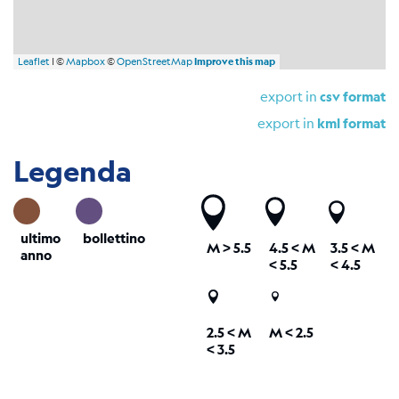
Leaflet
| ©
Mapbox
©
OpenStreetMap
Improve this map
export in
csv format
export in
kml format
Legenda
ultimo
bollettino
M
> 5.5
4.5 <
M
3.5 <
M
anno
< 5.5
< 4.5
2.5 <
M
M < 2.5
< 3.5