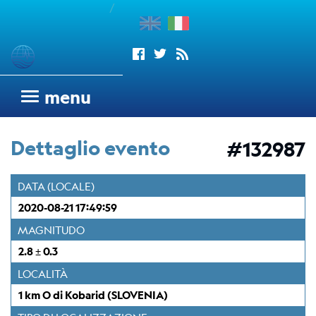
/
enu
Sismogrammi
menu
Rete
sismometrica
Dettaglio evento
#132987
OGS
Rete
DATA (LOCALE)
Sismometrica
2020-08-21 17:49:59
Italo-
Argentina
MAGNITUDO
dell'OGS
2.8 ± 0.3
Wood
LOCALITÀ
Anderson
1 km O di Kobarid (SLOVENIA)
Trieste