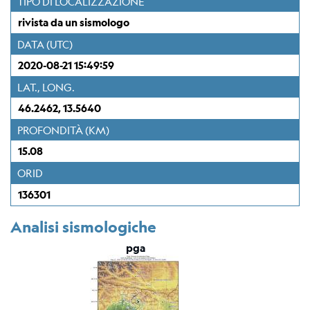
TIPO DI LOCALIZZAZIONE
Stazione
Everest
rivista da un sismologo
EvK2-
DATA (UTC)
CNR
(EVN)
2020-08-21 15:49:59
LAT., LONG.
Rete
46.2462, 13.5640
sismometrica
PROFONDITÀ (KM)
Mappa
15.08
ORID
Webcam
136301
Per
sismologi
Analisi sismologiche
pga
Bollettino
rivisto
del
CRS