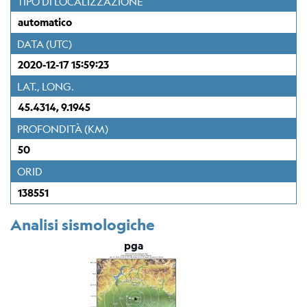
TIPO DI LOCALIZZAZIONE
Stazione
Everest
automatico
EvK2-
DATA (UTC)
CNR
(EVN)
2020-12-17 15:59:23
LAT., LONG.
Rete
45.4314, 9.1945
sismometrica
PROFONDITÀ (KM)
Mappa
50
ORID
Webcam
138551
Per
sismologi
Analisi sismologiche
pga
Bollettino
rivisto
del
CRS