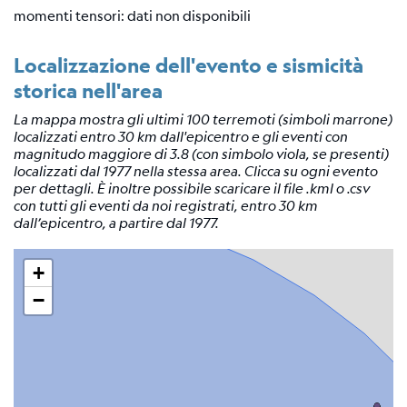
Tensore
momenti tensori: dati non disponibili
Momento
Localizzazione dell'evento e sismicità
Background
scientifico
storica nell'area
Bibliografia
La mappa mostra gli ultimi 100 terremoti (simboli marrone)
localizzati entro 30 km dall'epicentro e gli eventi con
Links
magnitudo maggiore di 3.8 (con simbolo viola, se presenti)
relativi
localizzati dal 1977 nella stessa area. Clicca su ogni evento
per dettagli. È inoltre possibile scaricare il file .kml o .csv
Nestore
con tutti gli eventi da noi registrati, entro 30 km
dall’epicentro, a partire dal 1977.
Contatti
+
−