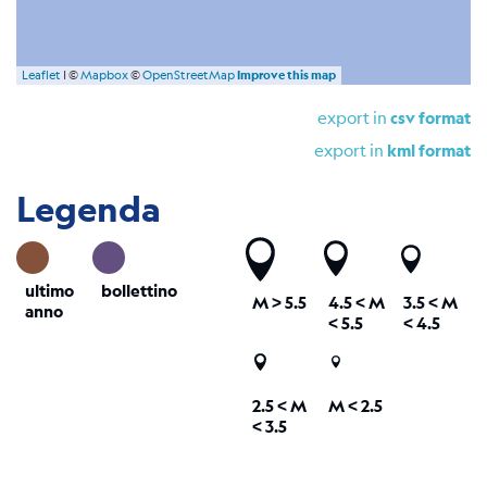
Leaflet
| ©
Mapbox
©
OpenStreetMap
Improve this map
export in
csv format
export in
kml format
Legenda
ultimo
bollettino
M
> 5.5
4.5 <
M
3.5 <
M
anno
< 5.5
< 4.5
2.5 <
M
M < 2.5
< 3.5