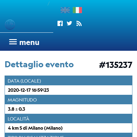
/
enu
Sismogrammi
menu
Rete
sismometrica
Dettaglio evento
#135237
OGS
Rete
DATA (LOCALE)
Sismometrica
2020-12-17 16:59:23
Italo-
Argentina
MAGNITUDO
dell'OGS
3.8 ± 0.3
Wood
LOCALITÀ
Anderson
4 km S di Milano (Milano)
Trieste