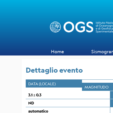
Sismogrammi
Rete
sismometrica
OGS
Rete
Home
Sismogra
Sismometrica
Italo-
Argentina
Dettaglio evento
dell'OGS
Wood
DATA (LOCALE)
Anderson
MAGNITUDO
Trieste
3.1 ± 0.3
Stazione
ND
Everest
EvK2-
automatico