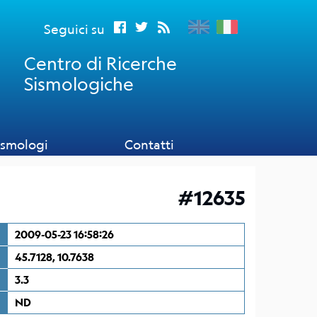
Seguici su
Centro di Ricerche
Sismologiche
ismologi
Contatti
#12635
2009-05-23 16:58:26
45.7128, 10.7638
3.3
ND