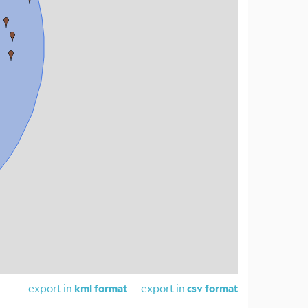
export in
export in
kml format
csv format