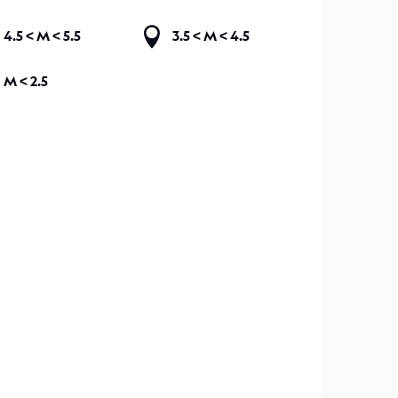
4.5 <
M
< 5.5
3.5 <
M
< 4.5
M < 2.5