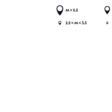
M
> 5.5
2.5 <
M
< 3.5