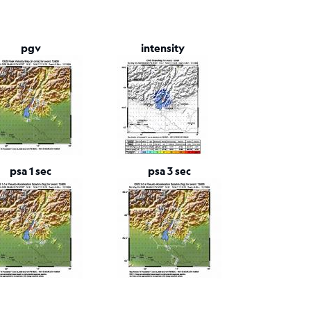
pgv
intensity
psa 1 sec
psa 3 sec