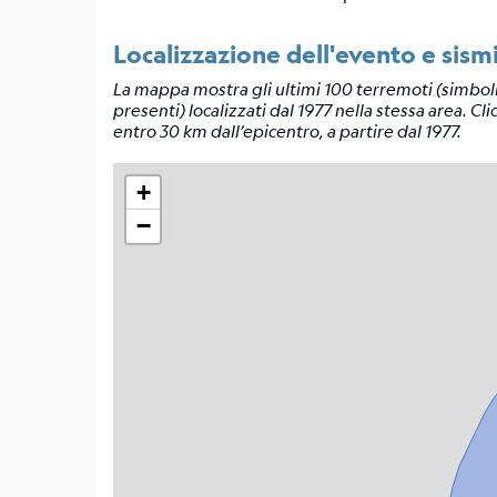
Informazioni
generali
Localizzazione dell'evento e sismi
Tipologia
La mappa mostra gli ultimi 100 terremoti (simboli
presenti) localizzati dal 1977 nella stessa area. Clic
di
entro 30 km dall’epicentro, a partire dal 1977.
mappe
Bibliografia
+
Links
−
correlati
Catalogo
di
meccanismi
focali
Tensore
Momento
Tensore
Momento