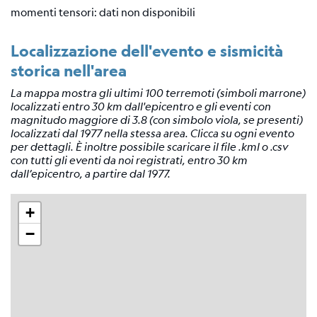
Tensore
momenti tensori: dati non disponibili
Momento
Localizzazione dell'evento e sismicità
Background
scientifico
storica nell'area
Bibliografia
La mappa mostra gli ultimi 100 terremoti (simboli marrone)
localizzati entro 30 km dall'epicentro e gli eventi con
Links
magnitudo maggiore di 3.8 (con simbolo viola, se presenti)
relativi
localizzati dal 1977 nella stessa area. Clicca su ogni evento
per dettagli. È inoltre possibile scaricare il file .kml o .csv
Nestore
con tutti gli eventi da noi registrati, entro 30 km
dall’epicentro, a partire dal 1977.
Contatti
+
−