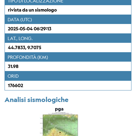
TIPO DI LOCALIZZAZIONE
Stazione
Everest
rivista da un sismologo
EvK2-
DATA (UTC)
CNR
(EVN)
2025-05-04 06:29:13
LAT., LONG.
Rete
44.7833, 9.7075
sismometrica
PROFONDITÀ (KM)
Mappa
31.98
ORID
Webcam
176602
Per
sismologi
Analisi sismologiche
pga
Bollettino
rivisto
del
CRS