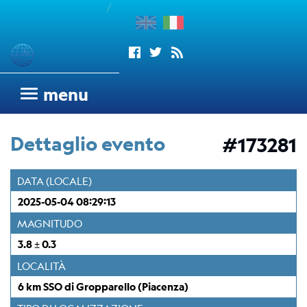
/
enu
Sismogrammi
menu
Rete
sismometrica
Dettaglio evento
#173281
OGS
Rete
DATA (LOCALE)
Sismometrica
2025-05-04 08:29:13
Italo-
Argentina
MAGNITUDO
dell'OGS
3.8 ± 0.3
Wood
LOCALITÀ
Anderson
6 km SSO di Gropparello (Piacenza)
Trieste