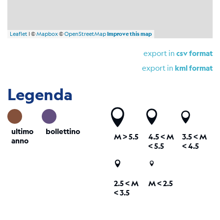
Leaflet
| ©
Mapbox
©
OpenStreetMap
Improve this map
export in
csv format
export in
kml format
Legenda
ultimo
bollettino
M
> 5.5
4.5 <
M
3.5 <
M
anno
< 5.5
< 4.5
2.5 <
M
M < 2.5
< 3.5