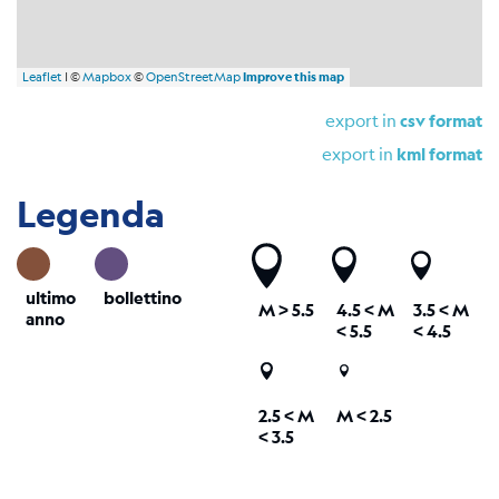
Leaflet
| ©
Mapbox
©
OpenStreetMap
Improve this map
export in
csv format
export in
kml format
Legenda
ultimo
bollettino
M
> 5.5
4.5 <
M
3.5 <
M
anno
< 5.5
< 4.5
2.5 <
M
M < 2.5
< 3.5