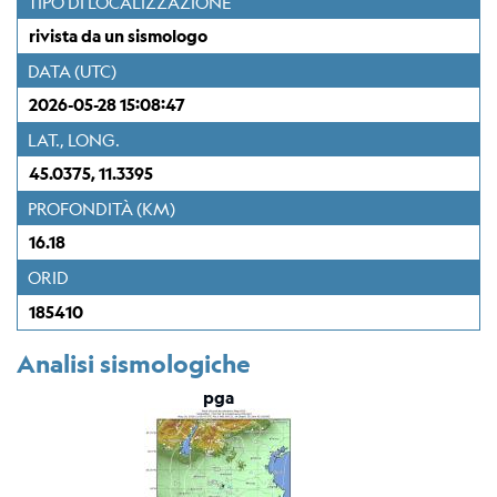
TIPO DI LOCALIZZAZIONE
Stazione
Everest
rivista da un sismologo
EvK2-
DATA (UTC)
CNR
(EVN)
2026-05-28 15:08:47
LAT., LONG.
Rete
45.0375, 11.3395
sismometrica
PROFONDITÀ (KM)
Mappa
16.18
ORID
Webcam
185410
Per
sismologi
Analisi sismologiche
pga
Bollettino
rivisto
del
CRS