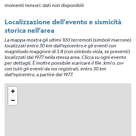
Tensore
momenti tensori: dati non disponibili
Momento
Localizzazione dell'evento e sismicità
Background
scientifico
storica nell'area
Bibliografia
La mappa mostra gli ultimi 100 terremoti (simboli marrone)
localizzati entro 30 km dall'epicentro e gli eventi con
Links
magnitudo maggiore di 3.8 (con simbolo viola, se presenti)
relativi
localizzati dal 1977 nella stessa area. Clicca su ogni evento
per dettagli. È inoltre possibile scaricare il file .kml o .csv
Nestore
con tutti gli eventi da noi registrati, entro 30 km
dall’epicentro, a partire dal 1977.
Contatti
+
−