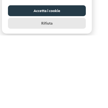
Tensore
Momento
Accetta i cookie
Background
scientifico
Rifiuta
Bibliografia
Links
relativi
Nestore
Contatti
Istituto Nazionale di Oceanografia e di Geofisica
Sperimentale - OGS
Centro di Ricerche Sismologiche
Via Treviso, 55 - 33100 Udine (UD)
info-rts@ogs.it