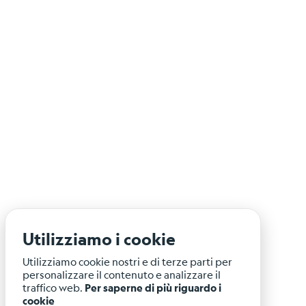
Shakemap
Shakemap
Informazioni
generali
Tipologia
di
mappe
Bibliografia
Links
correlati
Catalogo
di
Utilizziamo i cookie
meccanismi
focali
Utilizziamo cookie nostri e di terze parti per
personalizzare il contenuto e analizzare il
Tensore
traffico web.
Per saperne di più riguardo i
Momento
cookie