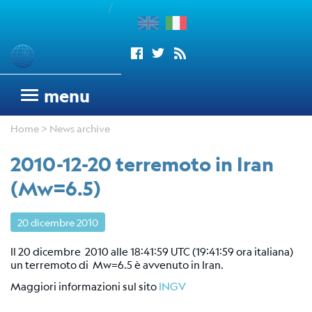
/
enu
Sismogrammi
menu
Rete
Home
> News archive
sismometrica
OGS
2010-12-20 terremoto in Iran
Rete
(Mw=6.5)
Sismometrica
Italo-
20 dicembre 2010
Argentina
dell'OGS
Il 20 dicembre 2010 alle 18:41:59 UTC (19:41:59 ora italiana)
Wood
un terremoto di Mw=6.5 è avvenuto in Iran.
Anderson
Maggiori informazioni sul sito
INGV
Trieste