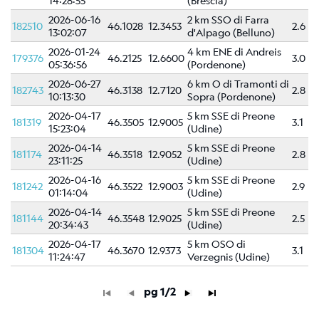
14:28:55
(Brescia)
Tensore
2026-06-16
2 km SSO di Farra
Momento
182510
46.1028
12.3453
2.6
13:02:07
d'Alpago (Belluno)
Background
2026-01-24
4 km ENE di Andreis
179376
46.2125
12.6600
3.0
scientifico
05:36:56
(Pordenone)
2026-06-27
6 km O di Tramonti di
182743
Bibliografia
46.3138
12.7120
2.8
10:13:30
Sopra (Pordenone)
2026-04-17
5 km SSE di Preone
Links
181319
46.3505
12.9005
3.1
15:23:04
(Udine)
relativi
2026-04-14
5 km SSE di Preone
181174
46.3518
12.9052
2.8
Nestore
23:11:25
(Udine)
2026-04-16
5 km SSE di Preone
181242
46.3522
12.9003
2.9
01:14:04
(Udine)
Contatti
2026-04-14
5 km SSE di Preone
181144
46.3548
12.9025
2.5
20:34:43
(Udine)
2026-04-17
5 km OSO di
181304
46.3670
12.9373
3.1
11:24:47
Verzegnis (Udine)
pg 1/2