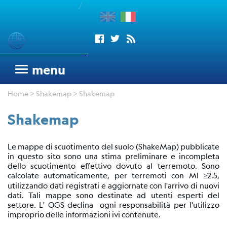
/
enu
Sismogrammi
menu
Rete
Home
>
Shakemap
> Shakemap
sismometrica
OGS
Shakemap
Rete
Sismometrica
Le mappe di scuotimento del suolo (ShakeMap) pubblicate
Italo-
in questo sito sono una stima preliminare e incompleta
Argentina
dello scuotimento effettivo dovuto al terremoto. Sono
dell'OGS
calcolate automaticamente, per terremoti con Ml ≥2.5,
utilizzando dati registrati e aggiornate con l'arrivo di nuovi
Wood
dati. Tali mappe sono destinate ad utenti esperti del
Anderson
settore. L' OGS declina ogni responsabilità per l'utilizzo
Trieste
improprio delle informazioni ivi contenute.