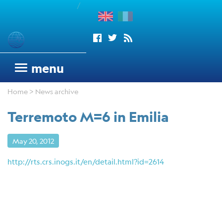
/
enu
Seismograms
menu
OGS
Home
> News archive
seismic
network
Terremoto M=6 in Emilia
Antarctic
Seismograph
May 20, 2012
Argentinean
Italian
http://rts.crs.inogs.it/en/detail.html?id=2614
Network
Wood
Anderson
Trieste