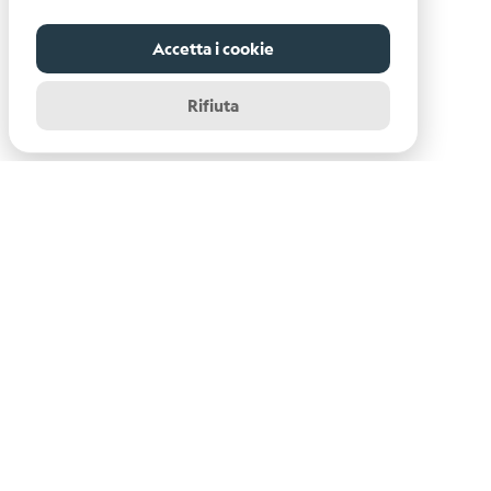
Scientific
Background
Accetta i cookie
References
Rifiuta
Related
links
Nestore
Contacts
Istituto Nazionale di Oceanografia e di Geofisica
Sperimentale - OGS
Centro di Ricerche Sismologiche
Via Treviso, 55 - 33100 Udine (UD)
info-rts@ogs.it