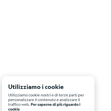
Shakemap
General
information
Map
Types
References
Related
links
Catalog
of
focal
mechanisms
Moment
Utilizziamo i cookie
tensors
Utilizziamo cookie nostri e di terze parti per
Moment
personalizzare il contenuto e analizzare il
tensors
traffico web.
Per saperne di più riguardo i
cookie